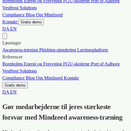
Bornholms Energi og Forsyning
FGU-skolerne
Port of Aalborg
Vestfrost Solutions
Compliance
Blog
Om Mindzeed
Kontakt
Gratis demo
DA
EN
Løsninger
Awareness-træning
Phishing-simulering
Læringsplatform
Referencer
Bornholms Energi og Forsyning
FGU-skolerne
Port of Aalborg
Vestfrost Solutions
Compliance
Blog
Om Mindzeed
Kontakt
Gratis demo
DA
EN
Gør medarbejderne til jeres stærkeste
forsvar med Mindzeed awareness-træning