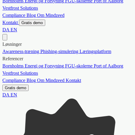
Bornholms Energi og Forsyning
FGU-skolerne
Port of Aalborg
Vestfrost Solutions
Compliance
Blog
Om Mindzeed
Kontakt
Gratis demo
DA
EN
Løsninger
Awareness-træning
Phishing-simulering
Læringsplatform
Referencer
Bornholms Energi og Forsyning
FGU-skolerne
Port of Aalborg
Vestfrost Solutions
Compliance
Blog
Om Mindzeed
Kontakt
Gratis demo
DA
EN