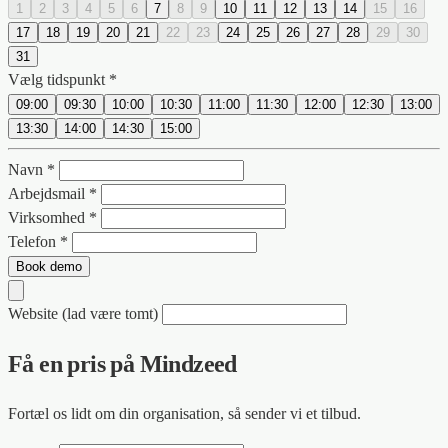
1
2
3
4
5
6
7
8
9
10
11
12
13
14
15
16
17
18
19
20
21
22
23
24
25
26
27
28
29
30
31
Vælg tidspunkt *
09:00
09:30
10:00
10:30
11:00
11:30
12:00
12:30
13:00
13:30
14:00
14:30
15:00
Navn *
Arbejdsmail *
Virksomhed *
Telefon *
Book demo
Website (lad være tomt)
Få en pris på Mindzeed
Fortæl os lidt om din organisation, så sender vi et tilbud.