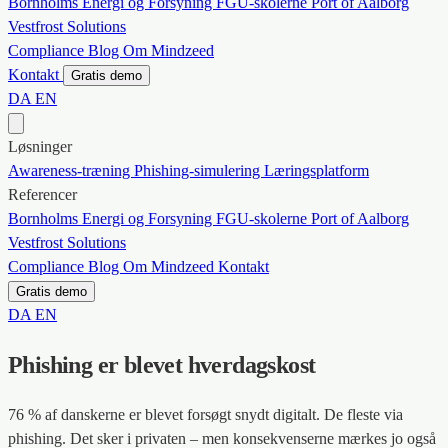
Bornholms Energi og Forsyning
FGU-skolerne
Port of Aalborg
Vestfrost Solutions
Compliance
Blog
Om Mindzeed
Kontakt
Gratis demo
DA
EN
Løsninger
Awareness-træning
Phishing-simulering
Læringsplatform
Referencer
Bornholms Energi og Forsyning
FGU-skolerne
Port of Aalborg
Vestfrost Solutions
Compliance
Blog
Om Mindzeed
Kontakt
Gratis demo
DA
EN
Phishing er blevet hverdagskost
76 % af danskerne er blevet forsøgt snydt digitalt. De fleste via
phishing. Det sker i privaten – men konsekvenserne mærkes jo også