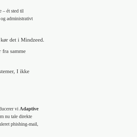
– ét sted til
 og administrativt
 kør det i Mindzeed.
r fra samme
temer, I ikke
oducerer vi
Adaptive
m nu tale direkte
eret phishing-mail,