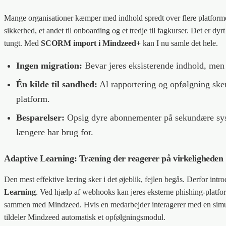
Mange organisationer kæmper med indhold spredt over flere platforme 
sikkerhed, et andet til onboarding og et tredje til fagkurser. Det er dyrt
tungt. Med
SCORM import i Mindzeed+
kan I nu samle det hele.
Ingen migration:
Bevar jeres eksisterende indhold, men
Én kilde til sandhed:
Al rapportering og opfølgning ske
platform.
Besparelser:
Opsig dyre abonnementer på sekundære sys
længere har brug for.
Adaptive Learning: Træning der reagerer på virkeligheden
Den mest effektive læring sker i det øjeblik, fejlen begås. Derfor intr
Learning
. Ved hjælp af webhooks kan jeres eksterne phishing-platfor
sammen med Mindzeed. Hvis en medarbejder interagerer med en simul
tildeler Mindzeed automatisk et opfølgningsmodul.