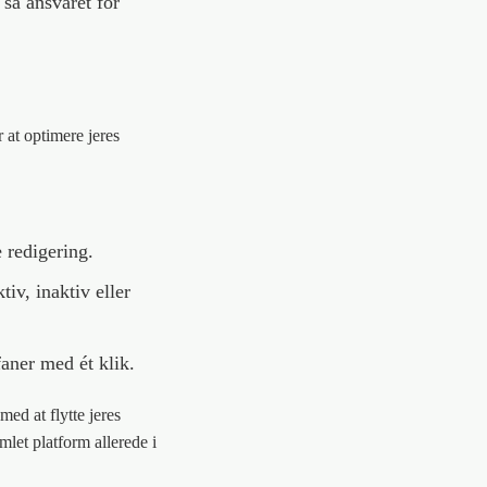
 så ansvaret for
r at optimere jeres
 redigering.
iv, inaktiv eller
faner med ét klik.
med at flytte jeres
mlet platform allerede i