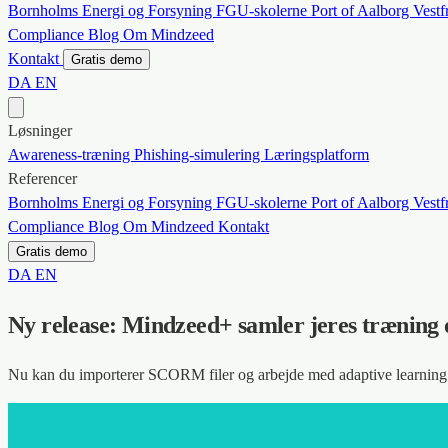
Bornholms Energi og Forsyning
FGU-skolerne
Port of Aalborg
Vestf
Compliance
Blog
Om Mindzeed
Kontakt
Gratis demo
DA
EN
Løsninger
Awareness-træning
Phishing-simulering
Læringsplatform
Referencer
Bornholms Energi og Forsyning
FGU-skolerne
Port of Aalborg
Vestf
Compliance
Blog
Om Mindzeed
Kontakt
Gratis demo
DA
EN
Ny release: Mindzeed+ samler jeres træning 
Nu kan du importerer SCORM filer og arbejde med adaptive learning 