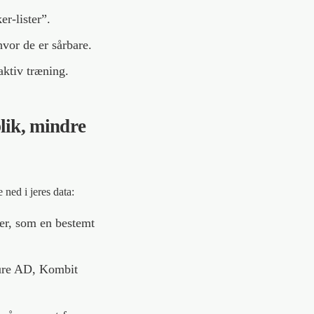
r-lister”.
vor de er sårbare.
ktiv træning.
lik, mindre
ned i jeres data:
per, som en bestemt
ure AD, Kombit