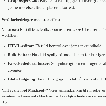
Gruppeejerskab:
Knyt en ansvarlig ejer til hver gruppe,
gennemførelse altid er placeret korrekt.
Små forbedringer med stor effekt
Vi har også lyttet til jeres feedback og rettet en række UI-elementer fo
workflow:
HTML-editor:
Få fuld kontrol over jeres tekstindhold.
Bulk Editor:
Nu altid synlig på modulsiden for hurtigere
Farvekodede statusser:
Se lynhurtigt om en bruger er akt
afventer.
Global søgning:
Find det rigtige modul på tværs af alle 
Vil I i gang med Mindzeed+?
Vores team sidder klar til at hjælpe jer 
eksisterende kurser ind i Mindzeed, så I kan høste fordelene ved en sa
dag.